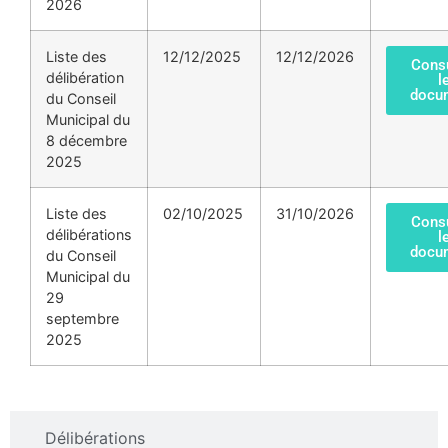
2026
Liste des
12/12/2025
12/12/2026
Consu
délibération
l
docu
du Conseil
Municipal du
8 décembre
2025
Liste des
02/10/2025
31/10/2026
Consu
délibérations
l
docu
du Conseil
Municipal du
29
septembre
2025
Délibérations