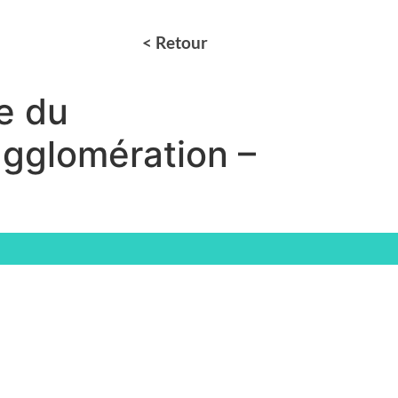
< Retour
e du
’agglomération –