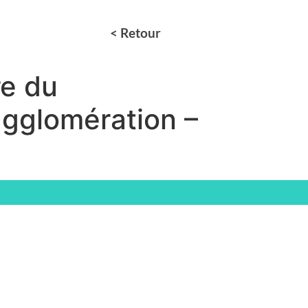
< Retour
re du
’agglomération –